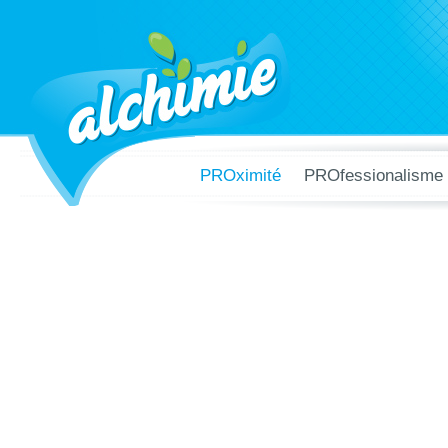
test lo
PROximité
PROfessionalisme