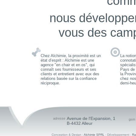
comm
nous développer
vous des cam
Chez Alchimie, la proximité est un
La notio
état d’esprit : Alchimie est une
connotat
agence "en chair et en os", qui
spéciali
connaît ses fournisseurs et ses
Pays de 
clients et entretient avec eux des
la Provi
relations basée sur la confiance
chez nos
réciproque.
demi-he
Avenue de l'Expansion, 1
adresse
gsm
B-4432 Alleur
Conception & Design :
Alchimie SPRL
- Développement :
Ra